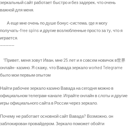
зеркальный сайт работает быстро и без задерек, что очень
важной для меня.
А еще мне очень по душе бонус-система, где я могу
получать-free spins и другие возлюбленные просто за ту, что я
играется.
—————
“Привет, меня зовут Иван, мне 25 лет и я совсем новичок в世界
онлайн- казино. Я скажу, что Вавада зеркало worked Telegrame
было мои первым опытом
Найти рабочее зеркало казино Вавада на сегодня можно в
официальном телеграм-канале. Играйте онлайн в слоты и другие
игры официального сайта в России через зеркало.
Почему не работает основной сайт Вавада? Возможно, он
заблокирован провайдером. Зеркало поможет обойти