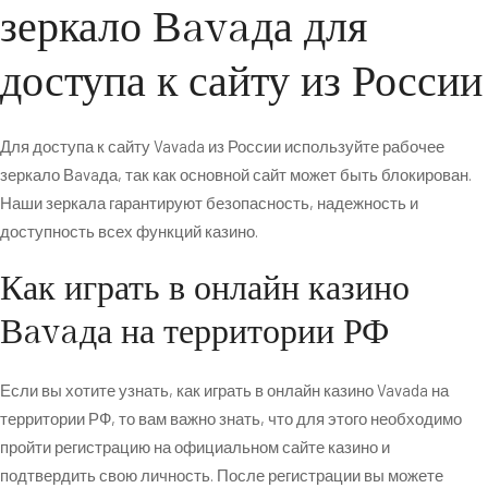
зеркало Вavaда для
доступа к сайту из России
Для доступа к сайту Vavada из России используйте рабочее
зеркало Вavaда, так как основной сайт может быть блокирован.
Наши зеркала гарантируют безопасность, надежность и
доступность всех функций казино.
Как играть в онлайн казино
Вavaда на территории РФ
Если вы хотите узнать, как играть в онлайн казино Vavada на
территории РФ, то вам важно знать, что для этого необходимо
пройти регистрацию на официальном сайте казино и
подтвердить свою личность. После регистрации вы можете