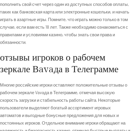
пополнить свой счет через один из доступных способов оплаты,
таких как банковская карта или электронные кошельки, и начать
играть в азартные игры. Помните, что играть можно только в том
случае, если вам есть 18 лет. Также необходимо ознакомиться с
правилами и условиями казино, чтобы знать свои права и
обязанности.
отзывы игроков о рабочем
зеркале Вavaда в Телеграмме
Многие российские игроки оставляют положительные отзывы о
рабочем зеркале Vavaда в Телеграмме, отмечая высокую
скорость загрузки и стабильность работы сайта. Некоторые
пользователи выделяют богатый ассортимент игровых
автоматов и выгодные бонусные предложения для новых и
постоянных игроков. Отдельное внимание игроки обращают на
надежность и безопасность казино, отмечая быстрые выплаты и