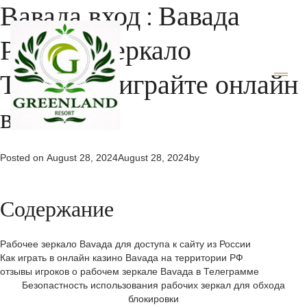
Вавада вход : Вавада
Рабочее Зеркало
Телеграм: играйте онлайн
в России
Posted on
August 28, 2024
August 28, 2024
by
Содержание
Рабочее зеркало Вavaда для доступа к сайту из России
Как играть в онлайн казино Вavaда на территории РФ
отзывы игроков о рабочем зеркале Вavaда в Телеграмме
Безопастность использования рабочих зеркал для обхода
блокировки