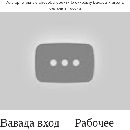
Альтернативные способы обойти блокировку Вavada и играть
онлайн в России
Вавада вход – Рабочее