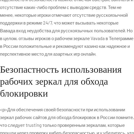
отсутствие каких-либо проблем с выводом средств. Тем не
менее, некоторые игроки отмечают отсутствие русскоязычной
поддержки в режиме 24/7, что может вызывать некоторые
Вавада вход
неудобства для русскоязычных пользователей. Но
в целом, отзывы игроков о рабочем зеркале Vavada в Телеграмме
в России положительные и рекомендуют казино как надежное и
перспективное место для азартных игр онлайн.
Безопастность использования
рабочих зеркал для обхода
блокировки
<р>Для обеспечения своей безопасности при использовании
зеркал рабочих сайтов для обхода блокировок в России помните,
что следует trusting только проверенным зеркалам, которые
прошли через проверку кибер-безопасностью, и у убедитесь, что