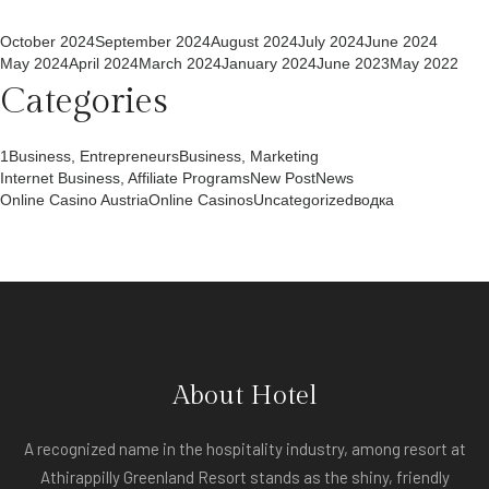
October 2024
September 2024
August 2024
July 2024
June 2024
May 2024
April 2024
March 2024
January 2024
June 2023
May 2022
Categories
1
Business, Entrepreneurs
Business, Marketing
Internet Business, Affiliate Programs
New Post
News
Online Casino Austria
Online Casinos
Uncategorized
водка
About Hotel
A recognized name in the hospitality industry, among resort at
Athirappilly Greenland Resort stands as the shiny, friendly