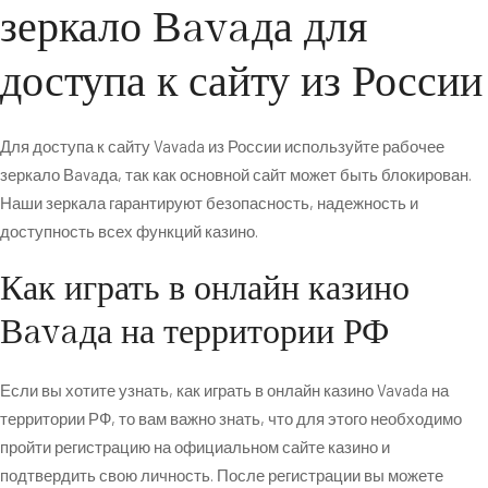
зеркало Вavaда для
доступа к сайту из России
Для доступа к сайту Vavada из России используйте рабочее
зеркало Вavaда, так как основной сайт может быть блокирован.
Наши зеркала гарантируют безопасность, надежность и
доступность всех функций казино.
Как играть в онлайн казино
Вavaда на территории РФ
Если вы хотите узнать, как играть в онлайн казино Vavada на
территории РФ, то вам важно знать, что для этого необходимо
пройти регистрацию на официальном сайте казино и
подтвердить свою личность. После регистрации вы можете