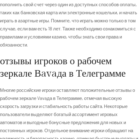
пополнить свой счет через один из доступных способов оплаты,
таких как банковская карта или электронные кошельки, и начать
играть в азартные игры. Помните, что играть можно только в том
случае, если вам есть 18 лет. Также необходимо ознакомиться с
правилами и условиями казино, чтобы знать свои права и
обязанности.
отзывы игроков о рабочем
зеркале Вavaда в Телеграмме
Многие российские игроки оставляют положительные отзывы о
рабочем зеркале Vavaда в Телеграмме, отмечая высокую
скорость загрузки и стабильность работы сайта. Некоторые
пользователи выделяют богатый ассортимент игровых
автоматов и выгодные бонусные предложения для новых и
постоянных игроков. Отдельное внимание игроки обращают на
надежность и безопасность казино, отмечая быстрые выплаты и