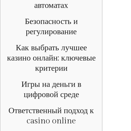
автоматах
Безопасность и
регулирование
Как выбрать лучшее
казино онлайн: ключевые
критерии
Игры на деньги в
цифровой среде
Ответственный подход к
casino online