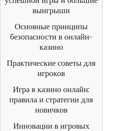
успешной игры и большие
выигрыши
Основные принципы
безопасности в онлайн-
казино
Практические советы для
игроков
Игра в казино онлайн:
правила и стратегии для
новичков
Инновации в игровых