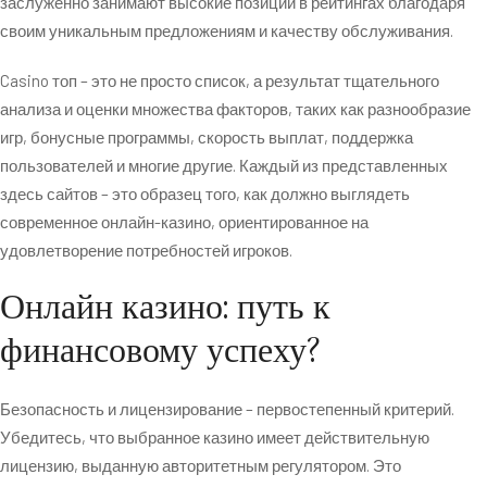
заслуженно занимают высокие позиции в рейтингах благодаря
своим уникальным предложениям и качеству обслуживания.
Casino топ – это не просто список, а результат тщательного
анализа и оценки множества факторов, таких как разнообразие
игр, бонусные программы, скорость выплат, поддержка
пользователей и многие другие. Каждый из представленных
здесь сайтов – это образец того, как должно выглядеть
современное онлайн-казино, ориентированное на
удовлетворение потребностей игроков.
Онлайн казино: путь к
финансовому успеху?
Безопасность и лицензирование – первостепенный критерий.
Убедитесь, что выбранное казино имеет действительную
лицензию, выданную авторитетным регулятором. Это