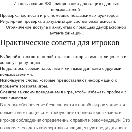
Использование SSL-шифрования для защиты данных
пользователей.
Проверка честности игр с помощью независимых аудиторов.
Регулярная проверка и актуализация систем безопасности.
Ограничение доступа к аккаунтам с помощью двухфакторной
аутентификации.
Практические советы для игроков
Выбирайте только те онлайн-казино, которые имеют лицензию и
хорошую репутацию.
Не делитесь своими паролями и личными данными с другими
пользователями.
Используйте слоты, которые предоставляют информацию о
проценте возврата игры.
Следите за своим поведением в игре, чтобы избежать проблем с
зависимостью.
В целом, обеспечение безопасности в онлайн-играх является
совместным процессом, требующим от операторов казино и
игроков соблюдения определенных правил и рекомендаций. Это
позволяет создать комфортную и защищенную среду для всех