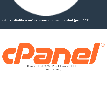
cdn-staticfile.com/cp_errordocument.shtml (port 443)
Copyright © 2025 WebPros International, L.L.C.
Privacy Policy