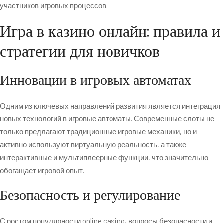
участников игровых процессов.
Игра в казино онлайн: правила и
стратегии для новичков
Инновации в игровых автоматах
Одним из ключевых направлений развития является интеграция
новых технологий в игровые автоматы. Современные слоты не
только предлагают традиционные игровые механики, но и
активно используют виртуальную реальность, а также
интерактивные и мультиплеерные функции, что значительно
обогащает игровой опыт.
Безопасность и регулирование
С ростом популярности online casino, вопросы безопасности и