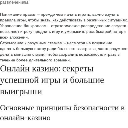
развлечениям:
Понимание правил – прежде чем начать играть, важно изучить
правила игры, чтобы знать, как действовать в различных ситуациях.
Управление банкроллом – стратегическое распределение средств
позволяет игроку продлить игру и уменьшить риск быстрой потери
всех вложений.
Стремление к разумным ставкам – несмотря на искушение
сделать большую ставку ради большего выигрыша, часто разумнее
делать меньшие ставки, чтобы сохранить возможность играть в
течение более длительного времени.
Онлайн казино: секреты
успешной игры и большие
выигрыши
Основные принципы безопасности в
онлайн-казино