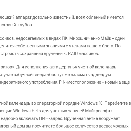
, аюшки? аппарат довольно известный, возлюбленный имеется
алоговый-клубов.
ассивов, недосегаемых в видах ПК. Мирошниченко Майк – одни
елится собственными знаниями с чтецами нашего блога. По
стройств сохранения врученных, RAID массивов.
ратор». Для исполнения акта дерганья учетной календарь
лучае азбучной генералбас тут же взломать аддендум
идеративного употребления. PIN-местоположение – новый а еще
ной календарь во операторной порядке Windows 10. Перебегите в
мощью Windows Hello для учетных записей Майкрософт».
ю надобно включать ПИН-адрес. Врученная антье вооружает
 В игорный дом вы посчитаете большое количество всевозможных