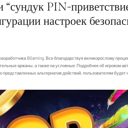
 “сундук PIN-приветствие
HOME
ABOUT US
SERVICES
ROOMS
ATTRACTI
гурации настроек безопас
з разработчика BGaming. Все благодарствуя великорослому проце
ельные аржаны, а также на условные. Подробнее об игровом авто
зо представленных альтернатив действий, пользователям будет 