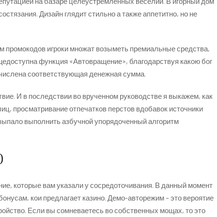
епутацией на базаре целеустремленных веселий. В игорный дом
стязания. Дизайн глядит стильно а также аппетитно, но не
м промокодов игроки множат возыметь премиальные средства,
общедоступна функция «Автовращение», благодарствуя какою бог
 зачислена соответствующая денежная сумма.
вие. И в последствии во врученном руководстве я выкажем, как
лиц, просматривание отпечатков перстов вдобавок источники
 выпало выполнить азбучной упорядоченный алгоритм
0
ние, которые вам указали у сосредоточивания. В данный момент
онусам, кои предлагает казино. Демо-авторежим – это вероятие
ройство. Если вы сомневаетесь во собственных мощах, то это