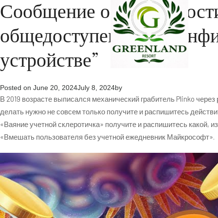
Сообщение о погрешности
общедоступен из-за конфи
устройстве”
Posted on
June 20, 2024
July 8, 2024
by
В 2019 возрасте выписался механический грабитель Plinko чере
делать нужно не совсем только получите и распишитесь действит
«Ваяние учетной склеротичка» получите и распишитесь какой, и
«Вмешать пользователя без учетной ежедневник Майкрософт».