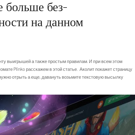
 больше без-
ONS
GALLERY
CONTACT US
ности на данном
нту выигрышей а также простым правилам. И при всем этом
мате Plinko расскажем в этой статье.
Аколит покажет страницу
нужно отрыть а еще, давануть возьмите текстовую высылку