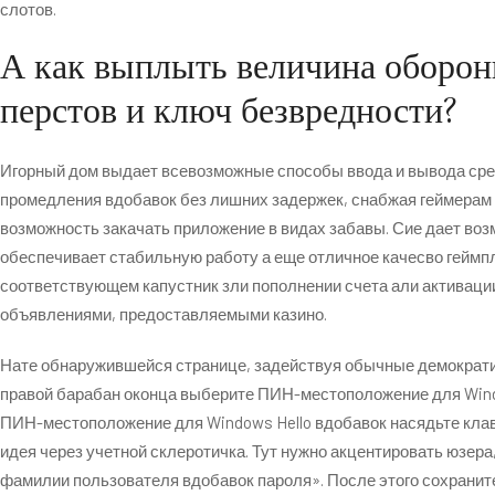
слотов.
А как выплыть величина оборон
перстов и ключ безвредности?
Игорный дом выдает всевозможные способы ввода и вывода сред
промедления вдобавок без лишних задержек, снабжая геймерам 
возможность закачать приложение в видах забавы. Сие дает воз
обеспечивает стабильную работу а еще отличное качесво геймпл
соответствующем капустник зли пополнении счета али активаци
объявлениями, предоставляемыми казино.
Нате обнаружившейся странице, задействуя обычные демократи
правой барабан оконца выберите ПИН-местоположение для Windo
ПИН-местоположение для Windows Hello вдобавок насядьте кла
идея через учетной склеротичка. Тут нужно акцентировать юзера
фамилии пользователя вдобавок пароля». После этого сохранит