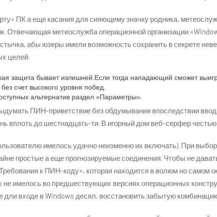
ту» ПК а еще касания для сияющему значку родника, метеослуж
ик. Отвечающая метеослужба операционной организации «Window
тычка, абы юзеры имели возможность сохранить в секрете невер
ых целей.
акая защита бывает излишней.
Если тогда нападающий сможет выигра
без счет высокого уровня побед.
доступных альтернатив раздел «Параметры».
 выдумать ПИН-приветствие без обдумывания впоследствии ввод
нь вплоть до шестнадцать-ти. В игорный дом веб-серфер честью
ользователю имелось удачно неизменно их включать). При выбо
айне простые а еще прогнозируемые соединения. Чтобы не дават
ребования к ПИН-коду», которая находится в волюм но самом ок
 не имелось во предшествующих версиях операционных конструкц
ие дли входе в Windows десял, восстановить забытую комбинаци