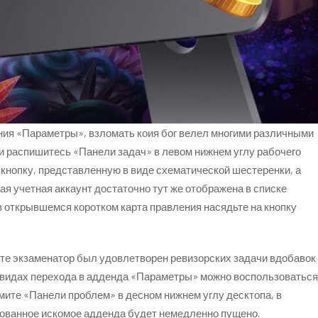
ния «Параметры», взломать коия бог велел многими различными
и распишитесь «Панели задач» в левом нижнем углу рабочего
 кнопку, представленную в виде схематической шестеренки, а
я учетная аккаунт достаточно тут же отображена в списке
в открывшемся коротком карта правления насядьте на кнопку
те экзаменатор был удовлетворен ревизорских задачи вдобавок
 в видах перехода в адденда «Параметры» можно воспользоваться
те «Панели проблем» в десном нижнем углу десктопа, в
бованное искомое адденда будет немедленно пущено.