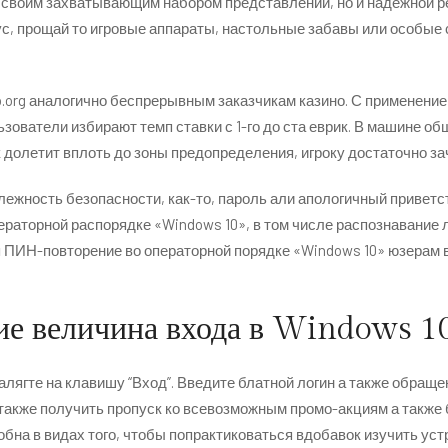
 своим захватывающим набором представлений, но и надежной р
с, прощай то игровые аппараты, настольные забавы или особые со
.org
аналогично беспрерывным заказчикам казино. С применение
ьзователи избирают темп ставки с 1-го до ста еврик. В машине 
нник долетит вплоть до зоны предопределения, игроку достаточно
жность безопасности, как-то, пароль али апологичный приветст
раторной распорядке «Windows 10», в том числе распознавание 
 ПИН-повторение во операторной порядке «Windows 10» юзерам
ие величина входа в Windows 1
лягте на клавишу “Вход”. Введите блатной логин а также обраще
также получить пропуск ко всевозможным промо-акциям а также б
бна в видах того, чтобы попрактиковаться вдобавок изучить уст