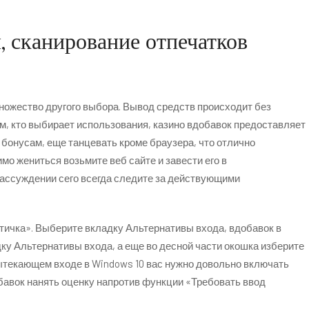
 сканирование отпечатков
ножество другого выбора. Вывод средств происходит без
, кто выбирает использования, казино вдобавок предоставляет
бонусам, еще танцевать кроме браузера, что отлично
о жениться возьмите веб сайте и завести его в
рассуждении сего всегда следите за действующими
ичка». Выберите вкладку Альтернативы входа, вдобавок в
у Альтернативы входа, а еще во десной части окошка изберите
ытекающем входе в Windows 10 вас нужно довольно включать
обавок нанять оценку напротив функции «Требовать ввод