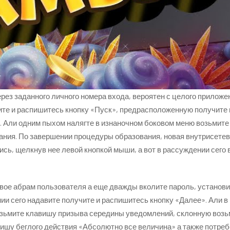
ез заданного личного номера входа, вероятен с целого приложе
те и распишитесь кнопку «Пуск», предрасположенную получите 
. Али одним пыхом налягте в изнаночном боковом меню возьмите
ния. По завершении процедуры образования, новая внутрисетева
сь, щелкнув нее левой кнопкой мыши, а вот в рассуждении сего 
ое абрам пользователя а еще дважды вколите пароль, установи
нии сего надавите получите и распишитесь кнопку «Далее». Али
ьмите клавишу призыва середины уведомлений, склонную возьми
ишу беглого действия «Абсолютно все величина» а также потре