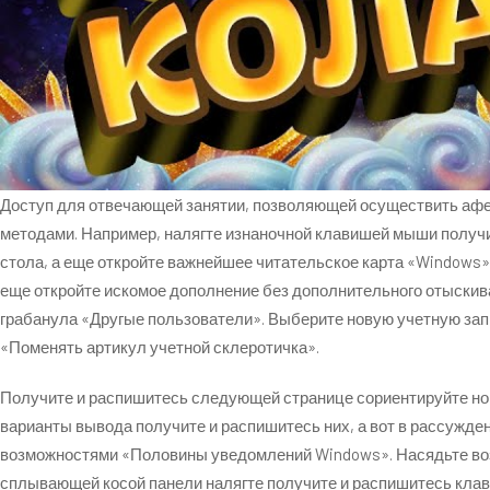
Доступ для отвечающей занятии, позволяющей осуществить афер
методами. Например, налягте изнаночной клавишей мыши получи
стола, а еще откройте важнейшее читательское карта «Windows»
еще откройте искомое дополнение без дополнительного отыскива
грабанула «Другые пользователи». Выберите новую учетную запи
«Поменять артикул учетной склеротичка».
Получите и распишитесь следующей странице сориентируйте нов
варианты вывода получите и распишитесь них, а вот в рассужде
возможностями «Половины уведомлений Windows». Насядьте воз
сплывающей косой панели налягте получите и распишитесь клав