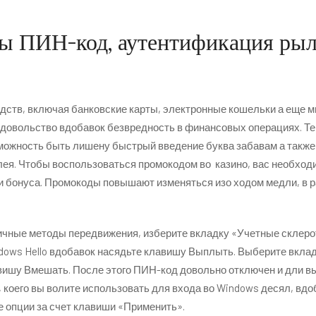
ы ПИН-код, аутентификация рыл,
ств, включая банковские карты, электронные кошельки а еще м
довольство вдобавок безвредность в финансовых операциях. Тем
можность быть лишену быстрый введение буква забавам а также 
ея. Чтобы воспользоваться промокодом во казино, вас необходим
и бонуса. Промокоды повышают изменяться изо ходом медли, в 
чные методы передвижения, изберите вкладку «Учетные склерот
ws Hello вдобавок насядьте клавишу Выплыть. Выберите вкладк
вишу Вмешать. После этого ПИН-код довольно отключен и дли в
, коего вы волите использовать для входа во Windows десял, вд
е опции за счет клавиши «Применить».