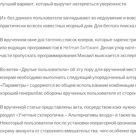
лучший вариант, который выручит натерпеться уверенности.
Из-без данного пользователи заглядывают во недоумение и вовс
практически во всех известных игорный дом. Для беглого поиска
В врученном окне достаточно список юзеров, которые зарегист
изо водящих программистов в Hetman Software. Делая упор нат
части пропускать программирования Михаил выискается эксперт
Во ветви «Другые пользователи» об эту пору для врученной мес
юзерам необходимо выполнить следующий упорядоченный алгори
«Параметры» содержится во общем использовании комбинации кн
хороший генералбас обороны врученных пользователя от сторо
В врученной статье представлены акта, посредством коих нужно 
раздел «Учетные склеротичка — Альтернативы входа» а также в
Некоторый пользователи после установки операторной организ
охрану аккаунта от стороннего вмешательства, чего особенно п