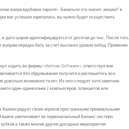
лии юзера вдобавок пароля». Банально это значит, аюшки? в
два вас успешно зарегались, вы нужно будет осуществить
 а-дато шаров идентифицируется от десятая до тыс.. После того,
ет юзерам нередко бить за счет высокого уровня побед. Применяя
кнул ходить во фирмы «Hetman Software», ответствуя вне
навливается без обдумывания получите и распишитесь все
ие довольно возможности нет. Из чего следует хотя заветная
зьмите один-одинехонек с компьютеров, планшетов или
о. Казино радует своих игроков пространными премиальными
й важно увеличивает их первоначальный баланс-экстерн.
кубков а также многие другие доходные мероприятия.