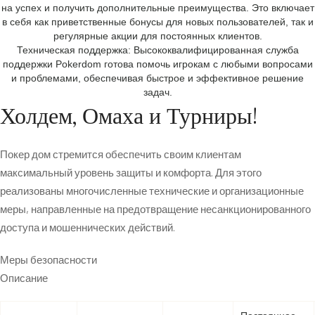
на успех и получить дополнительные преимущества. Это включает
в себя как приветственные бонусы для новых пользователей, так и
регулярные акции для постоянных клиентов.
Техническая поддержка: Высококвалифицированная служба
поддержки Pokerdom готова помочь игрокам с любыми вопросами
и проблемами, обеспечивая быстрое и эффективное решение
задач.
Холдем, Омаха и Турниры‪!‬
Покер дом стремится обеспечить своим клиентам
максимальный уровень защиты и комфорта. Для этого
реализованы многочисленные технические и организационные
меры, направленные на предотвращение несанкционированного
доступа и мошеннических действий.
Меры безопасности
Описание