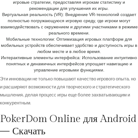
игровые стратегии, предоставляя игрокам статистику и
рекомендации для улучшения их игры.
Виртуальная реальность (VR): Внедрение VR-технологий создает
полностью погружающуюся игровую среду, где игроки могут
взаимодействовать с окружением и другими участниками в режиме
реального времени.
Мобильные технологии: Оптимизация игровых платформ для
мобильных устройств обеспечивает удобство и доступность игры в
любом месте и в любое время.
Интерактивные элементы интерфейса: Использование интуитивно
понятных и динамичных интерфейсов упрощает навигацию и
управление игровыми функциями.
Эти инновации не только повышают качество игрового опыта, но
и расширяют возможности для творческого и стратегического
мышления, делая процесс игры еще более захватывающим и
конкурентным.
PokerDom Online для Android
— Скачать