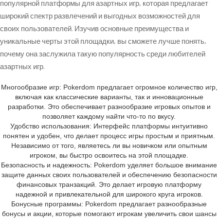
популярной платформы для азартных игр, которая предлагает
широкий спектр развлечений и выгодных возможностей для
своих пользователей. Изучив основные преимущества и
уникальные черты этой площадки, вы сможете лучше понять,
почему она заслужила такую популярность среди любителей
азартных игр.
Многообразие игр: Pokerdom предлагает огромное количество игр,
включая как классические варианты, так и инновационные
разработки. Это обеспечивает разнообразие игровых опытов и
позволяет каждому найти что-то по вкусу.
Удобство использования: Интерфейс платформы интуитивно
понятен и удобен, что делает процесс игры простым и приятным.
Независимо от того, являетесь ли вы новичком или опытным
игроком, вы быстро освоитесь на этой площадке.
Безопасность и надежность: Pokerdom уделяет большое внимание
защите данных своих пользователей и обеспечению безопасности
финансовых транзакций. Это делает игровую платформу
надежной и привлекательной для широкого круга игроков.
Бонусные программы: Pokerdom предлагает разнообразные
бонусы и акции, которые помогают игрокам увеличить свои шансы