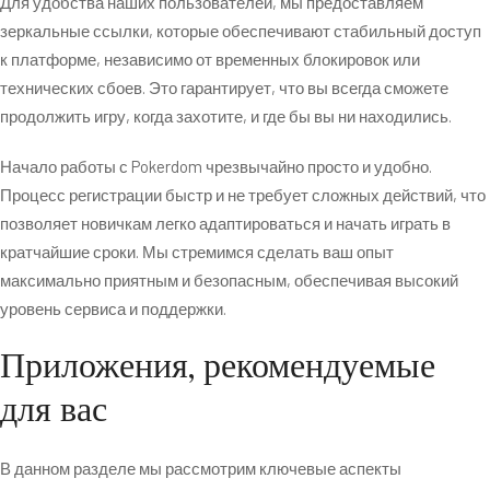
Для удобства наших пользователей, мы предоставляем
зеркальные ссылки, которые обеспечивают стабильный доступ
к платформе, независимо от временных блокировок или
технических сбоев. Это гарантирует, что вы всегда сможете
продолжить игру, когда захотите, и где бы вы ни находились.
Начало работы с Pokerdom чрезвычайно просто и удобно.
Процесс регистрации быстр и не требует сложных действий, что
позволяет новичкам легко адаптироваться и начать играть в
кратчайшие сроки. Мы стремимся сделать ваш опыт
максимально приятным и безопасным, обеспечивая высокий
уровень сервиса и поддержки.
Приложения, рекомендуемые
для вас
В данном разделе мы рассмотрим ключевые аспекты