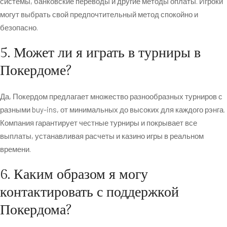
системы, банковские переводы и другие методы оплаты. Игроки
могут выбрать свой предпочтительный метод спокойно и
безопасно.
5. Может ли я играть в турниры в
Покердоме?
Да, Покердом предлагает множество разнообразных турниров с
разными buy-ins, от минимальных до высоких для каждого рэнга.
Компания гарантирует честные турниры и покрывает все
выплаты, устанавливая расчеты и казино игры в реальном
времени.
6. Каким образом я могу
контактировать с поддержкой
Покердома?