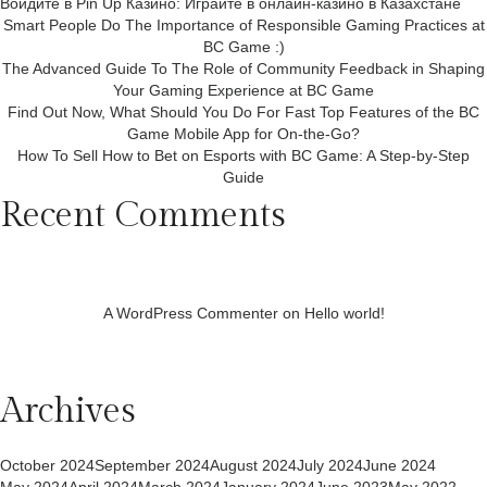
Войдите в Pin Up Казино: Играйте в онлайн-казино в Казахстане
Smart People Do The Importance of Responsible Gaming Practices at
BC Game :)
The Advanced Guide To The Role of Community Feedback in Shaping
Your Gaming Experience at BC Game
Find Out Now, What Should You Do For Fast Top Features of the BC
Game Mobile App for On-the-Go?
How To Sell How to Bet on Esports with BC Game: A Step-by-Step
Guide
Recent Comments
A WordPress Commenter
on
Hello world!
Archives
October 2024
September 2024
August 2024
July 2024
June 2024