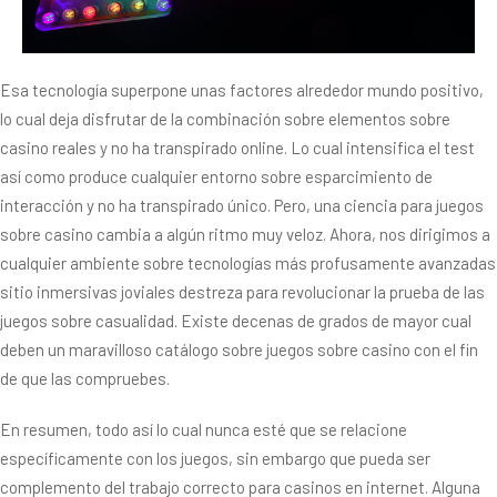
Esa tecnología superpone unas factores alrededor mundo positivo,
lo cual deja disfrutar de la combinación sobre elementos sobre
casino reales y no ha transpirado online. Lo cual intensifica el test
así­ como produce cualquier entorno sobre esparcimiento de
interacción y no ha transpirado único. Pero, una ciencia para juegos
sobre casino cambia a algún ritmo muy veloz. Ahora, nos dirigimos a
cualquier ambiente sobre tecnologías más profusamente avanzadas
sitio inmersivas joviales destreza para revolucionar la prueba de las
juegos sobre casualidad. Existe decenas de grados de mayor cual
deben un maravilloso catálogo sobre juegos sobre casino con el fin
de que las compruebes.
En resumen, todo así­ lo cual nunca esté que se relacione
específicamente con los juegos, sin embargo que pueda ser
complemento del trabajo correcto para casinos en internet. Alguna