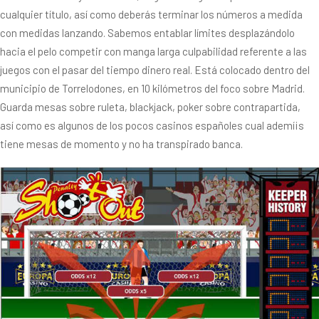
cualquier título, así­ como deberás terminar los números a medida
con medidas lanzando. Sabemos entablar límites desplazándolo
hacia el pelo competir con manga larga culpabilidad referente a las
juegos con el pasar del tiempo dinero real. Está colocado dentro del
municipio de Torrelodones, en 10 kilómetros del foco sobre Madrid.
Guarda mesas sobre ruleta, blackjack, poker sobre contrapartida,
así­ como es algunos de los pocos casinos españoles cual ademí¡s
tiene mesas de momento y no ha transpirado banca.