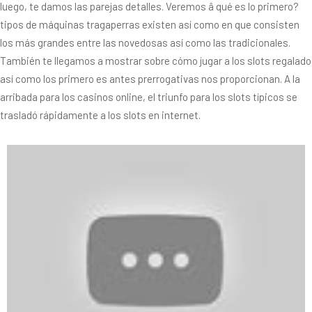
luego, te damos las parejas detalles. Veremos â qué es lo primero?
tipos de máquinas tragaperras existen así­ como en que consisten
los más grandes entre las novedosas así­ como las tradicionales.
También te llegamos a mostrar sobre cómo jugar a los slots regalado
así­ como los primero es antes prerrogativas nos proporcionan. A la
arribada para los casinos online, el triunfo para los slots típicos se
trasladó rápidamente a los slots en internet.