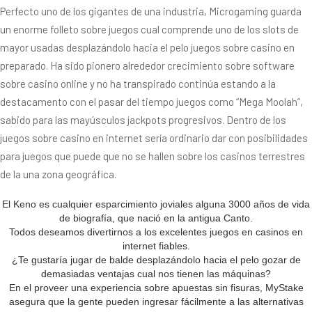
Perfecto uno de los gigantes de una industria, Microgaming guarda
un enorme folleto sobre juegos cual comprende uno de los slots de
mayor usadas desplazándolo hacia el pelo juegos sobre casino en
preparado. Ha sido pionero alrededor crecimiento sobre software
sobre casino online y no ha transpirado continúa estando a la
destacamento con el pasar del tiempo juegos como “Mega Moolah”,
sabido para las mayúsculos jackpots progresivos. Dentro de los
juegos sobre casino en internet serí­a ordinario dar con posibilidades
para juegos que puede que no se hallen sobre los casinos terrestres
de la una zona geográfica.
El Keno es cualquier esparcimiento joviales alguna 3000 años de vida
de biografía, que nació en la antigua Canto.
Todos deseamos divertirnos a los excelentes juegos en casinos en
internet fiables.
¿Te gustaría jugar de balde desplazándolo hacia el pelo gozar de
demasiadas ventajas cual nos tienen las máquinas?
En el proveer una experiencia sobre apuestas sin fisuras, MyStake
asegura que la gente pueden ingresar fácilmente a las alternativas