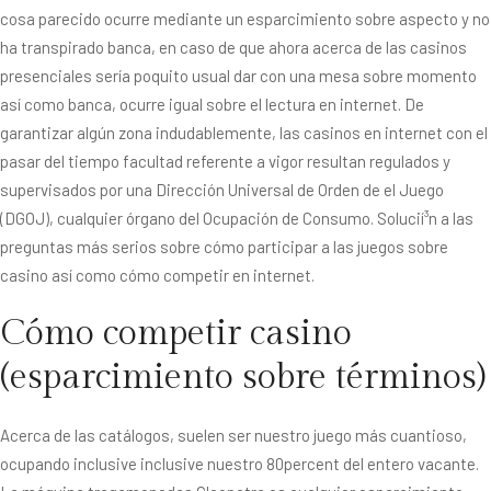
cosa parecido ocurre mediante un esparcimiento sobre aspecto y no
ha transpirado banca, en caso de que ahora acerca de las casinos
presenciales serí­a poquito usual dar con una mesa sobre momento
así­ como banca, ocurre igual sobre el lectura en internet. De
garantizar algún zona indudablemente, las casinos en internet con el
pasar del tiempo facultad referente a vigor resultan regulados y
supervisados por una Dirección Universal de Orden de el Juego
(DGOJ), cualquier órgano del Ocupación de Consumo. Solucií³n a las
preguntas más serios sobre cómo participar a las juegos sobre
casino así­ como cómo competir en internet.
Cómo competir casino
(esparcimiento sobre términos)
Acerca de las catálogos, suelen ser nuestro juego más cuantioso,
ocupando inclusive inclusive nuestro 80percent del entero vacante.