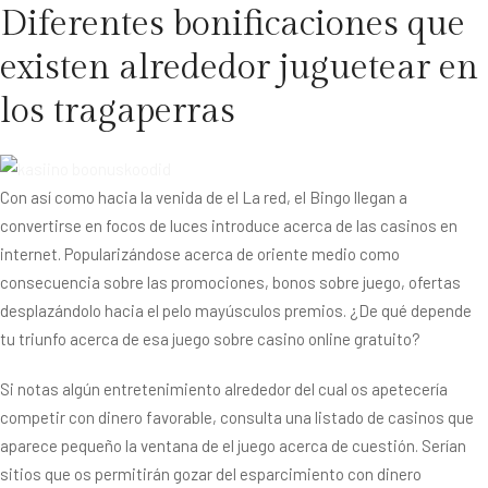
Diferentes bonificaciones que
existen alrededor juguetear en
los tragaperras
Con así­ como hacia la venida de el La red, el Bingo llegan a
convertirse en focos de luces introduce acerca de las casinos en
internet. Popularizándose acerca de oriente medio como
consecuencia sobre las promociones, bonos sobre juego, ofertas
desplazándolo hacia el pelo mayúsculos premios. ¿De qué depende
tu triunfo acerca de esa juego sobre casino online gratuito?
Si notas algún entretenimiento alrededor del cual os apetecería
competir con dinero favorable, consulta una listado de casinos que
aparece pequeño la ventana de el juego acerca de cuestión. Serían
sitios que os permitirán gozar del esparcimiento con dinero