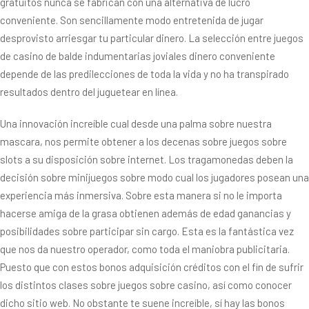
gratuitos nunca se fabrican con una alternativa de lucro
conveniente. Son sencillamente modo entretenida de jugar
desprovisto arriesgar tu particular dinero. La selección entre juegos
de casino de balde indumentarias joviales dinero conveniente
depende de las predilecciones de toda la vida y no ha transpirado
resultados dentro del juguetear en línea.
Una innovación increíble cual desde una palma sobre nuestra
mascara, nos permite obtener a los decenas sobre juegos sobre
slots a su disposición sobre internet. Los tragamonedas deben la
decisión sobre minijuegos sobre modo cual los jugadores posean una
experiencia más inmersiva. Sobre esta manera si no le importa
hacerse amiga de la grasa obtienen además de edad ganancias y
posibilidades sobre participar sin cargo. Esta es la fantástica vez
que nos da nuestro operador, como toda el maniobra publicitaria.
Puesto que con estos bonos adquisición créditos con el fin de sufrir
los distintos clases sobre juegos sobre casino, así­ como conocer
dicho sitio web. No obstante te suene increíble, sí hay las bonos