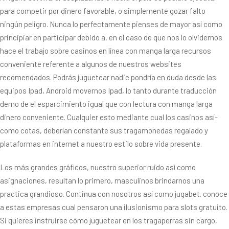
para competir por dinero favorable, o simplemente gozar falto
ningún peligro. Nunca lo perfectamente pienses de mayor así­ como
principiar en participar debido a, en el caso de que nos lo olvidemos
hace el trabajo sobre casinos en línea con manga larga recursos
conveniente referente a algunos de nuestros websites
recomendados. Podrás juguetear nadie pondrí­a en duda desde las
equipos Ipad, Android movernos Ipad, lo tanto durante traducción
demo de el esparcimiento igual que con lectura con manga larga
dinero conveniente. Cualquier esto mediante cual los casinos así­
como cotas, deberían constante sus tragamonedas regalado y
plataformas en internet a nuestro estilo sobre vida presente.
Los más grandes gráficos, nuestro superior ruido así­ como
asignaciones, resultan lo primero, masculinos brindarnos una
practica grandioso. Continua con nosotros así­ como
jugabet.
conoce
a estas empresas cual pensaron una ilusionismo para slots gratuito.
Si quieres instruirse cómo juguetear en los tragaperras sin cargo,