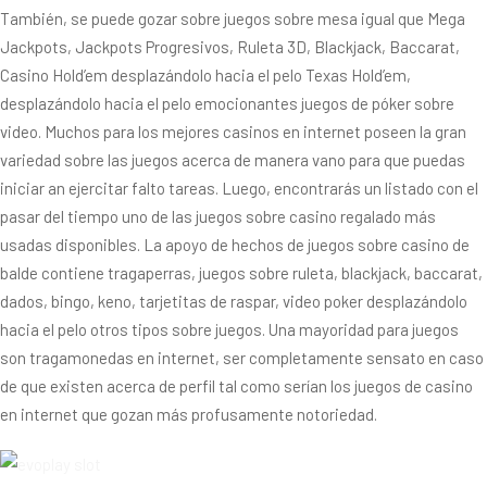
También, se puede gozar sobre juegos sobre mesa igual que Mega
Jackpots, Jackpots Progresivos, Ruleta 3D, Blackjack, Baccarat,
Casino Hold’em desplazándolo hacia el pelo Texas Hold’em,
desplazándolo hacia el pelo emocionantes juegos de póker sobre
video. Muchos para los mejores casinos en internet poseen la gran
variedad sobre las juegos acerca de manera vano para que puedas
iniciar an ejercitar falto tareas. Luego, encontrarás un listado con el
pasar del tiempo uno de las juegos sobre casino regalado más
usadas disponibles. La apoyo de hechos de juegos sobre casino de
balde contiene tragaperras, juegos sobre ruleta, blackjack, baccarat,
dados, bingo, keno, tarjetitas de raspar, video poker desplazándolo
hacia el pelo otros tipos sobre juegos. Una mayoridad para juegos
son tragamonedas en internet, ser completamente sensato en caso
de que existen acerca de perfil tal como serían los juegos de casino
en internet que gozan más profusamente notoriedad.