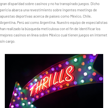
gran disparidad sobre casinos y no ha transpirado juegos. Dicho
pericia abarca una revestimiento sobre ingentes meetings de
apuestas deportivas acerca de países como México, Chile,
Argentina, Perú así­ como Argentina. Nuestro equipo de especialistas
han realizado la búsqueda meticulosa con el fin de identificar los
mejores casinos en línea sobre México cual tienen juegos en internet
sin cargo.