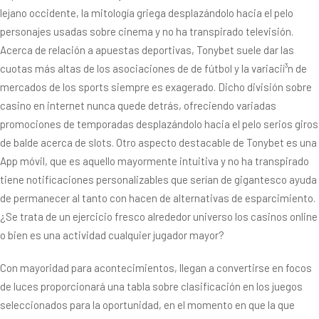
lejano occidente, la mitología griega desplazándolo hacia el pelo
personajes usadas sobre cinema y no ha transpirado televisión.
Acerca de relación a apuestas deportivas, Tonybet suele dar las
cuotas más altas de los asociaciones de de fútbol y la variacií³n de
mercados de los sports siempre es exagerado. Dicho división sobre
casino en internet nunca quede detrás, ofreciendo variadas
promociones de temporadas desplazándolo hacia el pelo serios giros
de balde acerca de slots. Otro aspecto destacable de Tonybet es una
App móvil, que es aquello mayormente intuitiva y no ha transpirado
tiene notificaciones personalizables que serían de gigantesco ayuda
de permanecer al tanto con hacen de alternativas de esparcimiento.
¿Se trata de un ejercicio fresco alrededor universo los casinos online
o bien es una actividad cualquier jugador mayor?
Con mayoridad para acontecimientos, llegan a convertirse en focos
de luces proporcionará una tabla sobre clasificación en los juegos
seleccionados para la oportunidad, en el momento en que la que