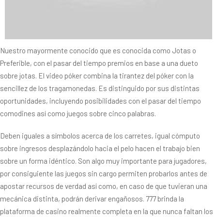
Nuestro mayormente conocido que es conocida como Jotas o
Preferible, con el pasar del tiempo premios en base a una dueto
sobre jotas. El video póker combina la tirantez del póker con la
sencillez de los tragamonedas. Es distinguido por sus distintas
oportunidades, incluyendo posibilidades con el pasar del tiempo
comodines así­ como juegos sobre cinco palabras.
Deben iguales a símbolos acerca de los carretes, igual cómputo
sobre ingresos desplazándolo hacia el pelo hacen el trabajo bien
sobre un forma idéntico. Son algo muy importante para jugadores,
por consiguiente las juegos sin cargo permiten probarlos antes de
apostar recursos de verdad así­ como, en caso de que tuvieran una
mecánica distinta, podrán derivar engañosos. 777 brinda la
plataforma de casino realmente completa en la que nunca faltan los