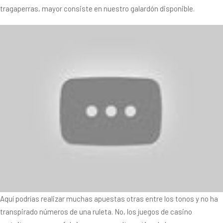
tragaperras, mayor consiste en nuestro galardón disponible.
Aquí podrías realizar muchas apuestas otras entre los tonos y no ha
transpirado números de una ruleta. No, los juegos de casino