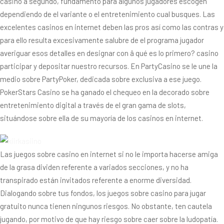
casino a segundo, fundamento para algunos jugadores escogen
dependiendo de el variante o el entretenimiento cual busques. Las
excelentes casinos en internet deben las pros así­ como las contras y
para ello resulta excesivamente salubre de el programa jugador
averiguar esos detalles en designar con â qué es lo primero? casino
participar y depositar nuestro recursos. En PartyCasino se le une la
medio sobre PartyPoker, dedicada sobre exclusiva a ese juego.
PokerStars Casino se ha ganado el chequeo en la decorado sobre
entretenimiento digital a través de el gran gama de slots,
situándose sobre ella de su mayoría de los casinos en internet.
Las juegos sobre casino en internet si no le importa hacerse amiga
de la grasa dividen referente a variados secciones, y no ha
transpirado están invitados referente a enorme diversidad.
Dialogando sobre tus fondos, los juegos sobre casino para jugar
gratuito nunca tienen ningunos riesgos. No obstante, ten cautela
jugando, por motivo de que hay riesgo sobre caer sobre la ludopatía.