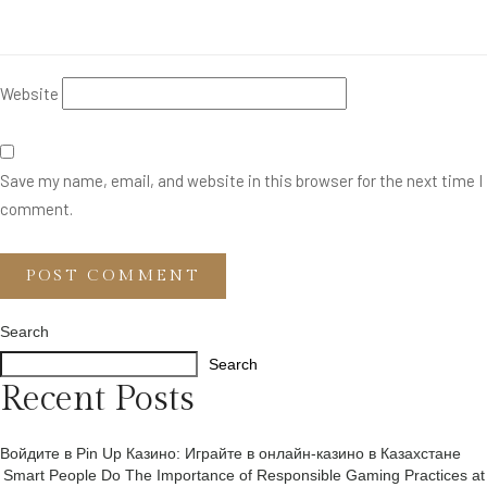
Website
Save my name, email, and website in this browser for the next time I
comment.
Search
Search
Recent Posts
Войдите в Pin Up Казино: Играйте в онлайн-казино в Казахстане
Smart People Do The Importance of Responsible Gaming Practices at