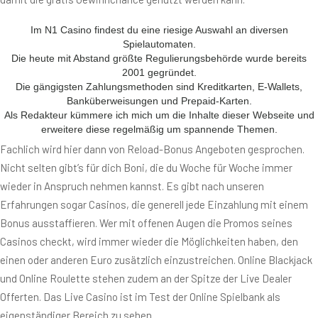
Im N1 Casino findest du eine riesige Auswahl an diversen
Spielautomaten.
Die heute mit Abstand größte Regulierungsbehörde wurde bereits
2001 gegründet.
Die gängigsten Zahlungsmethoden sind Kreditkarten, E-Wallets,
Banküberweisungen und Prepaid-Karten.
Als Redakteur kümmere ich mich um die Inhalte dieser Webseite und
erweitere diese regelmäßig um spannende Themen.
Fachlich wird hier dann von Reload-Bonus Angeboten gesprochen.
Nicht selten gibt’s für dich Boni, die du Woche für Woche immer
wieder in Anspruch nehmen kannst. Es gibt nach unseren
Erfahrungen sogar Casinos, die generell jede Einzahlung mit einem
Bonus ausstaffieren. Wer mit offenen Augen die Promos seines
Casinos checkt, wird immer wieder die Möglichkeiten haben, den
einen oder anderen Euro zusätzlich einzustreichen. Online Blackjack
und Online Roulette stehen zudem an der Spitze der Live Dealer
Offerten. Das Live Casino ist im Test der Online Spielbank als
eigenständiger Bereich zu sehen.