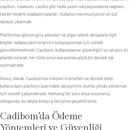
casibon, casıbom, casibo gibi farklı yazım varyasyonlarına rağmen,
tek bir hedefe odaklanmışlardır: Kullanıcı memnuniyetini en üst
düzeye çıkarmak.
Platformun güncel giriş adresleri ve diğer teknik detaylarla ilgili
bilgiler, kullanıcıların erişimini kolaylaştırmak için sürekli
güncellenmektedir. Casibom, kullanıcılarının güvenliğini ve rahatını ön
planda tutarak, her türlü sorun karşısında güçlü bir destek ağı
sunmaktadır.
Sonuç olarak, Casibom’un müşteri hizmetleri ve destek ekibi,
kullanıcıların platform üzerindeki deneyimini olumlu yönde etkilemek
için sürekli çalışmaktadır. Herhangi bir soru veya sorununuz
olduğunda, bu ekiple kolayca iletişime geçebilirsiniz.
Cadibom’da Ödeme
Yöntemleri ve Güvenliği