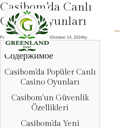
Casibom’da Canlı
Casino Oyunları
Posted on
October 14, 2024
October 14, 2024
by
Содержимое
Casibom’da Popüler Canlı
Casino Oyunları
Casibom’un Güvenlik
Özellikleri
Casibom’da Yeni