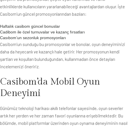
etkinliklerde kullanıcıların yararlanabileceği avantajlardan oluşur. İşte
Casibom’un güncel promosyonlarından bazıları:
Haftalık casibom güncel bonuslar
Cadibom ile özel turnuvalar ve kazanç fırsatları
Casıbom’un sezonluk promosyonları
Casibom’un sunduğu bu promosyonlar ve bonolar, oyun deneyiminizi
daha da heyecanlı ve kazançlı hale getirir. Her promosyonun kendi
şartları ve koşulları bulunduğundan, kullanmadan önce detayları
incelemenizi öneririz.
Casibom’da Mobil Oyun
Deneyimi
Günümüz teknoloji harikası akıllı telefonlar sayesinde, oyun severler
artık her yerden ve her zaman favori oyunlarına erişebilmektedir. Bu
bölümde, mobil platformlar üzerinden oyun oynama deneyiminin nasıl