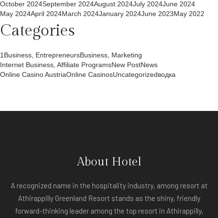
October 2024
September 2024
August 2024
July 2024
June 2024
May 2024
April 2024
March 2024
January 2024
June 2023
May 2022
Categories
1
Business, Entrepreneurs
Business, Marketing
Internet Business, Affiliate Programs
New Post
News
Online Casino Austria
Online Casinos
Uncategorized
водка
About Hotel
A recognized name in the hospitality industry, among resort at
Athirappilly Greenland Resort stands as the shiny, friendly
forward-thinking leader among the top resort in Athirappilly,