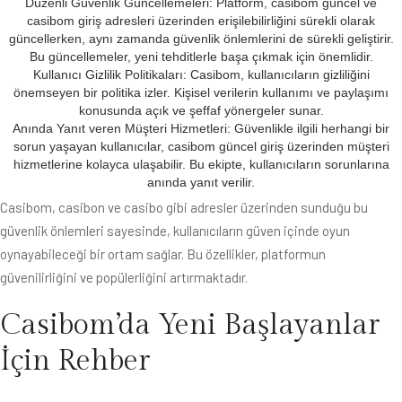
Düzenli Güvenlik Güncellemeleri: Platform, casibom güncel ve
casibom giriş adresleri üzerinden erişilebilirliğini sürekli olarak
güncellerken, aynı zamanda güvenlik önlemlerini de sürekli geliştirir.
Bu güncellemeler, yeni tehditlerle başa çıkmak için önemlidir.
Kullanıcı Gizlilik Politikaları: Casibom, kullanıcıların gizliliğini
önemseyen bir politika izler. Kişisel verilerin kullanımı ve paylaşımı
konusunda açık ve şeffaf yönergeler sunar.
Anında Yanıt veren Müşteri Hizmetleri: Güvenlikle ilgili herhangi bir
sorun yaşayan kullanıcılar, casibom güncel giriş üzerinden müşteri
hizmetlerine kolayca ulaşabilir. Bu ekipte, kullanıcıların sorunlarına
anında yanıt verilir.
Casibom, casibon ve casibo gibi adresler üzerinden sunduğu bu
güvenlik önlemleri sayesinde, kullanıcıların güven içinde oyun
oynayabileceği bir ortam sağlar. Bu özellikler, platformun
güvenilirliğini ve popülerliğini artırmaktadır.
Casibom’da Yeni Başlayanlar
İçin Rehber