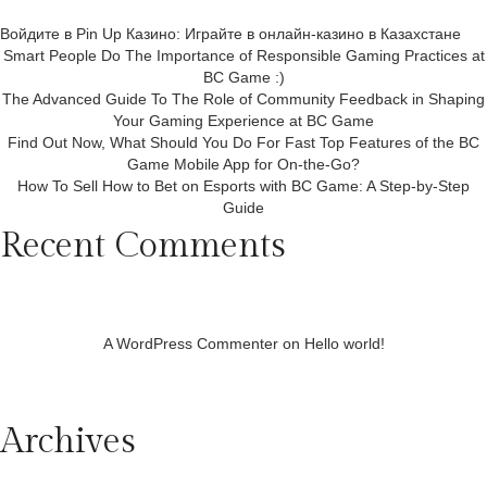
Войдите в Pin Up Казино: Играйте в онлайн-казино в Казахстане
Smart People Do The Importance of Responsible Gaming Practices at
BC Game :)
The Advanced Guide To The Role of Community Feedback in Shaping
Your Gaming Experience at BC Game
Find Out Now, What Should You Do For Fast Top Features of the BC
Game Mobile App for On-the-Go?
How To Sell How to Bet on Esports with BC Game: A Step-by-Step
Guide
Recent Comments
A WordPress Commenter
on
Hello world!
Archives