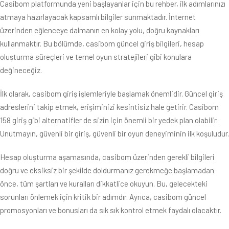
Casibom platformunda yeni başlayanlar için bu rehber, ilk adımlarınızı
atmaya hazırlayacak kapsamlı bilgiler sunmaktadır. İnternet
üzerinden eğlenceye dalmanın en kolay yolu, doğru kaynakları
kullanmaktır. Bu bölümde, casibom güncel giriş bilgileri, hesap
oluşturma süreçleri ve temel oyun stratejileri gibi konulara
değineceğiz.
İlk olarak, casibom giriş işlemleriyle başlamak önemlidir. Güncel giriş
adreslerini takip etmek, erişiminizi kesintisiz hale getirir. Casibom
158 giriş gibi alternatifler de sizin için önemli bir yedek plan olabilir.
Unutmayın, güvenli bir giriş, güvenli bir oyun deneyiminin ilk koşuludur.
Hesap oluşturma aşamasında, casibom üzerinden gerekli bilgileri
doğru ve eksiksiz bir şekilde doldurmanız gerekmeğe başlamadan
önce, tüm şartları ve kuralları dikkatlice okuyun. Bu, gelecekteki
sorunları önlemek için kritik bir adımdır. Ayrıca, casibom güncel
promosyonları ve bonusları da sık sık kontrol etmek faydalı olacaktır.