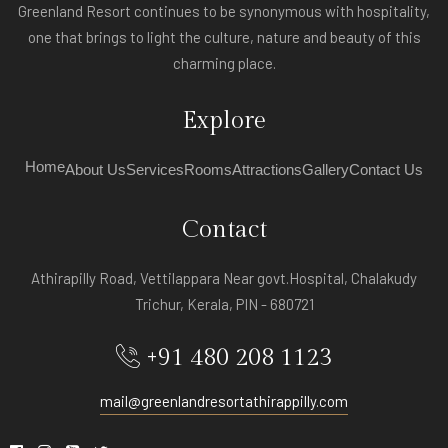
Greenland Resort continues to be synonymous with hospitality,
one that brings to light the culture, nature and beauty of this
charming place.
Explore
Home
About Us
Services
Rooms
Attractions
Gallery
Contact Us
Contact
Athirapilly Road, Vettilappara Near govt.Hospital, Chalakudy
Trichur, Kerala, PIN - 680721
+91 480 208 1123
mail@greenlandresortathirappilly.com