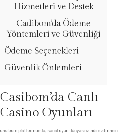
Hizmetleri ve Destek
Cadibom’da Ödeme
Yöntemleri ve Güvenliği
Ödeme Seçenekleri
Güvenlik Önlemleri
Casibom’da Canlı
Casino Oyunları
casibom
platformunda, sanal oyun dünyasına adım atmanın