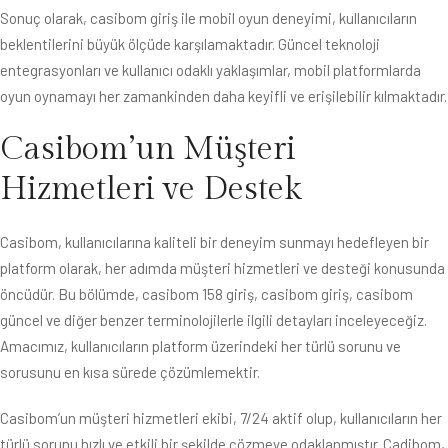
Sonuç olarak, casibom giriş ile mobil oyun deneyimi, kullanıcıların
beklentilerini büyük ölçüde karşılamaktadır. Güncel teknoloji
entegrasyonları ve kullanıcı odaklı yaklaşımlar, mobil platformlarda
oyun oynamayı her zamankinden daha keyifli ve erişilebilir kılmaktadır.
Casibom’un Müşteri
Hizmetleri ve Destek
Casibom, kullanıcılarına kaliteli bir deneyim sunmayı hedefleyen bir
platform olarak, her adımda müşteri hizmetleri ve desteği konusunda
öncüdür. Bu bölümde, casibom 158 giriş, casibom giriş, casibom
güncel ve diğer benzer terminolojilerle ilgili detayları inceleyeceğiz.
Amacımız, kullanıcıların platform üzerindeki her türlü sorunu ve
sorusunu en kısa sürede çözümlemektir.
Casibom’un müşteri hizmetleri ekibi, 7/24 aktif olup, kullanıcıların her
türlü sorunu hızlı ve etkili bir şekilde çözmeye odaklanmıştır. Cadibom,