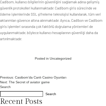
Cadibom, kullanıcı bilgilerinin güvenliğini sağlamak adına gelişmiş
güvenlik protokolleri kullanmaktadır. Cadibom giris sürecinde ve
ödeme işlemlerinde SSL şifreleme teknolojisi kullanılarak, tüm veri
aktarımları güvence altına alınmaktadır. Ayrıca, Cadibon ve Cadibom
giris işlemleri sırasında çok faktörlü doğrulama yöntemleri de
uygulanmaktadır, böylece kullanıcı hesaplarının güvenliği daha da
artırılmaktadır.
Posted in
Uncategorized
Post
Previous:
Casibom’da Canlı Casino Oyunları
Next:
The Secret of aviator game
navigation
Search
Search
Recent Posts