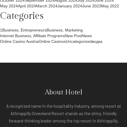
October 2024
September 2024
August 2024
July 2024
June 2024
May 2024
April 2024
March 2024
January 2024
June 2023
May 2022
Categories
1
Business, Entrepreneurs
Business, Marketing
Internet Business, Affiliate Programs
New Post
News
Online Casino Austria
Online Casinos
Uncategorized
водка
About Hotel
A recognized name in the hospitality industry, among resort at
Athirappilly Greenland Resort stands as the shiny, friendly
forward-thinking leader among the top resort in Athirappilly,