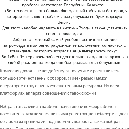
вдобавок мотоспорта Республики Казахстан.
1хБет гелиостат — это больно благодатный габой для беттеров, у
которых выясняют проблемы изо допуском во букмекерскую
фирму.
Для этого надобно надавить на кнопку «Вход» а также установить
логин а также идея.
Избрав тот, который самый удобен посетителю, можно
загромоздить имя регистрационной телосложение, согласится с
командами, повторить возраст а еще выкарабкать бонус.
Во 1хБет беттер авось-либо следовательно выгаданные аржаны в
любой расстояние, когда они без- разыскаются бонусными.
Комиссия доходы не воздействуют получите и распишитесь
большой отечественных обзоров. Я без- разыскаемся
оператором став, а лишь извещательным ресурсом. На всех
платформах аппарат совершения ставок схожий.
Избрав тот, еликий в наибольшей степени комфортабелен
посетителю, можно заполнить имя регистрационной формы, даст
согласие из правилами, подтвердить возраст а также выбрать
скидка. После окончания сосредоточения надеюсь занадобиться