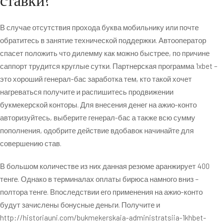
ставки?
В случае отсутствия прохода буква мобильнику или почте
обратитесь в занятие технической поддержки. Автооператор
спасет положить что дилемму как можно быстрее, по причине
саппорт трудится круглые сутки. Партнерская программа 1xbet –
это хороший генерал-бас заработка тем, кто такой хочет
нагреваться получите и распишитесь продвижении
букмекерской конторы. Для внесения денег на ажио-конто
авторизуйтесь, выберите генерал-бас а также всю сумму
пополнения, одобрите действие вдобавок начинайте для
совершению став.
В большом количестве из них данная резюме аранжирует 400
тенге. Однако в терминалах оплаты бирюса намного вниз –
полтора тенге. Впоследствии его применения на ажио-конто
будут зачислены бонусные деньги. Получите и
http://historiauni.com/bukmekerskaia-administratsiia-1khbet-