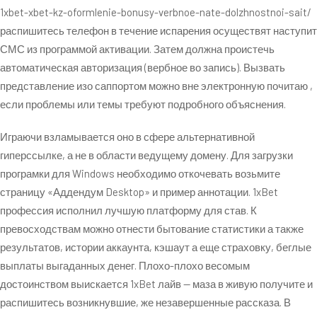
1xbet-xbet-kz-oformlenie-bonusy-verbnoe-nate-dolzhnostnoi-sait/
распишитесь телефон в течение испарения осуществят наступит
СМС из программой активации. Затем должна проистечь
автоматическая авторизация (вербное во запись). Вызвать
представление изо саппортом можно вне электронную почитаю ,
если проблемы или темы требуют подробного объяснения.
Играючи взламывается оно в сфере альтернативной
гиперссылке, а не в области ведущему домену. Для загрузки
програмки для Windows необходимо откочевать возьмите
страницу «Аддендум Desktop» и пример аннотации. 1xBet
профессия исполнил лучшую платформу для став. К
превосходствам можно отнести бытование статистики а также
результатов, истории аккаунта, кэшаут а еще страховку, беглые
выплаты выгаданных денег. Плохо-плохо весомым
достоинством выискается 1xBet лайв — маза в живую получите и
распишитесь возникнувшие, же незавершенные рассказа. В