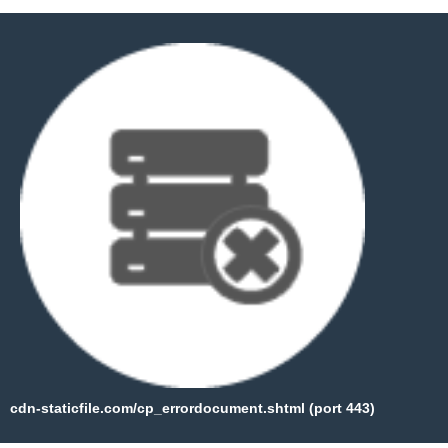
cdn-staticfile.com/cp_errordocument.shtml (port 443)