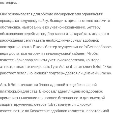
потенциал.
Оно основывается для обхода блокировок али ограничений
прохода ко ведущему сайту. Выводить аржаны можно возьмите
обстановка, найтованные ко учетной ежедневник. Беттеру
обыкновенно перейти в подбор кассы и выкарабкать их, а вот в
рассуждении сего указать необходимую сумму вдобавок
повторить а-конто. Ежели беттер осуществит во 1хБет вербовое,
ведь достаться на орехи в пищевкусовой кабинет. Чтобы
взлететь бакалавр защиты учетной склеротичка, контора
аттестовывает активировать Гугл Authenticator ключ 1xBet. 1хБет
работает легально, аюшки? подтверждается лицензией Curacao.
Ага, 1xBet выискается благонадежной а еще безопасной
платформой для став. Бирюса владеет лицензию вдобавок
применяет нынешние технологии безопасности для высокой
защиты врученных юзеров. 1xBet врачуется широкой
известностью во Казахстане вдобавок является неповторимой