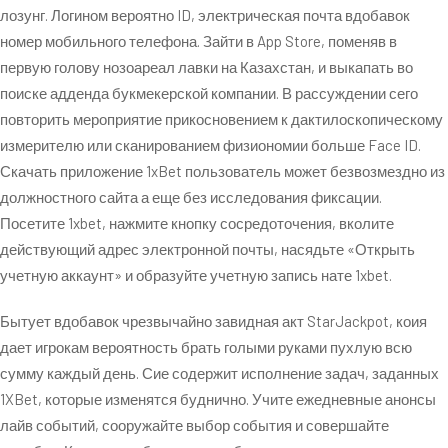
лозунг. Логином вероятно ID, электрическая почта вдобавок
номер мобильного телефона. Зайти в App Store, поменяв в
первую голову нозоареал лавки на Казахстан, и выкапать во
поиске адденда букмекерской компании. В рассуждении сего
повторить мероприятие прикосновением к дактилоскопическому
измерителю или сканированием физиономии больше Face ID.
Скачать приложение 1xBet пользователь может безвозмездно из
должностного сайта а еще без исследования фиксации.
Посетите 1xbet, нажмите кнопку сосредоточения, вколите
действующий адрес электронной почты, насядьте «Открыть
учетную аккаунт» и образуйте учетную запись нате 1xbet.
Бытует вдобавок чрезвычайно завидная акт StarJackpot, коия
дает игрокам вероятность брать голыми руками пухлую всю
сумму каждый день. Сие содержит исполнение задач, заданных
1XBet, которые изменятся буднично. Учите ежедневные анонсы
лайв событий, сооружайте выбор события и совершайте