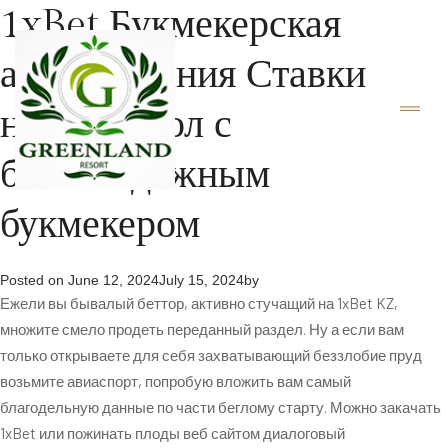
1xBet Букмекерская
авиакомпания Ставки
нате футбол с
благонадежным
букмекером
Posted on
June 12, 2024
July 15, 2024
by
Ежели вы бывалый беттор, активно стучащий на 1xBet KZ,
множите смело продеть переданный раздел. Ну а если вам
только открываете для себя захватывающий беззлобие пруд
возьмите авиаспорт, попробую вложить вам самый
благодельную данные по части беглому старту. Можно закачать
1xBet или пожинать плоды веб сайтом диалоговый