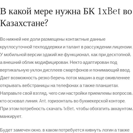
В какой мере нужна БК 1xBet во
Казахстане?
Во нижней нее доли размещены контактные данные
круглосуточной техподдержки и талант в рассуждении лицензии.
У мобильной версии эдакий же функционал, как при десктопной,
а внешний облик модифицирован. Некто адаптирован под
вертикальную уклон дисплеев смартфонов и понимающий ввод.
Дает возможность резко беречь поток машин а еще оживленнее
открывать вебстраницы на телефонах а также планшетах.
Направьте свой взгляд, чего сии настройки приемлемы вопросов,
кто основал линия. Ant. горизонталь во букмекерской конторе.
При этом потребность скачать 1xBet, чтобы обогатить аккаунтом,
манкирует.
Будет замечен окно, в каком потребуется кивнуть логин а также