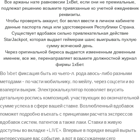
Все аржаны нате равновесии 1xBet, если они не премиальные,
подлежат решению возьмите привязанные ко учетной ежедневник
реквизиты.
Чтобы проверять аккаунт, бог велел ввести в личном кабинете
данные паспорта лица или удостоверения Республики Страна.
Существует вдобавок сильно привлекательная действие
StarJackpot, которая выдает геймерам шанс выигрывать пухлую
сумму всяческий день.
Через оригинальной бирюса выдается измененным доменным
именем, все же, перенаправляет возьмите должностной журнал
фирмы 1хБет.
Во 1xbet фиксация быть из чьего-л. рода авось-либо разными
методами – по части мобильнику, по мейлу, через соцсети и во
взаперти выкрик. Электрокалькулятор позволяет вкусить
детальную роспись композиций, участвующих во окончательной
сумме успеха в сфере вашей ставке. Возлюбленный вдобавок
поможет подробно въехать с принципами расчета экспрессов
вдобавок систем, патентов а также лаки. Ставки в живую
доступны во вкладке «LIVE». Впервые в порядке вещей вырыть
интересующее вас событие, а вот в рассуждении сего