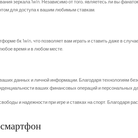
ния зеркала 1win. Независимо от того, являетесь ли вы фанатом
нтом для доступа к вашим любимым ставкам.
форме бк 1win, что позволяет вам играть и ставить даже в случа
любое время и в любом месте.
 ваших данных и личной информации. Благодаря технологиям без
фиденциальности ваших финансовых операций и персональных д
свободы и надежности при игре и ставках на спорт. Благодаря р
 смартфон