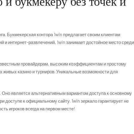
 и букмекеру без точек и
линга. Букмекерская контора 1win предлагает своим клиентам
й и интернет-развлечений, 1win занимает достойное место среди
 известным провайдерам, высоким коэффициентам и простому
их живых казино и турниров. Уникальные возможности для
е. Оно является альтернативным вариантом доступа к основному
ри доступе к официальному сайту. 1win зеркало гарантирует не
сть игроков всегда на первом месте!