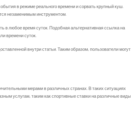
обытия в режиме реального времени и сорвать крупный куш.
вится незаменимым инструментом.
ть в любое время суток. Подобная альтернативная ссылка на
ли времени суток.
доставленной внутри статьи. Таким образом, пользователи могут
ичительными мерами в различных странах. В таких ситуациях
азным услугам, таким как спортивные ставки на различные виды