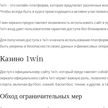
1win – это онлайн-платформа, которая предлагает различные во
Чтобы всегда быть в курсе происходящего и активно участвовать
1 вин зеркало предоставляет возможность использовать сайт в 
1win вход дает пользователям гарантию доступа без блокировок 
Для получения доступа к 1win и начала использования платформы
быть уверены в безопасности своих данных и финансовых операц
Казино 1win
Доступ к официальному сайту 1win, который представляет собой
зеркало официального сайта 1win играет важную роль, позволяя
спорта, включая футбол, хоккей, баскетбол, теннис и другие, а т
Обход ограничительных мер