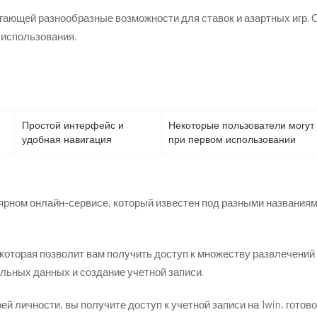
гающей разнообразные возможности для ставок и азартных игр. 
 использования.
Простой интерфейс и
Некоторые пользователи могут
удобная навигация
при первом использовании
ном онлайн-сервисе, который известен под разными названиями: 
, которая позволит вам получить доступ к множеству развлечений
ьных данных и создание учетной записи.
й личности, вы получите доступ к учетной записи на 1win, гото