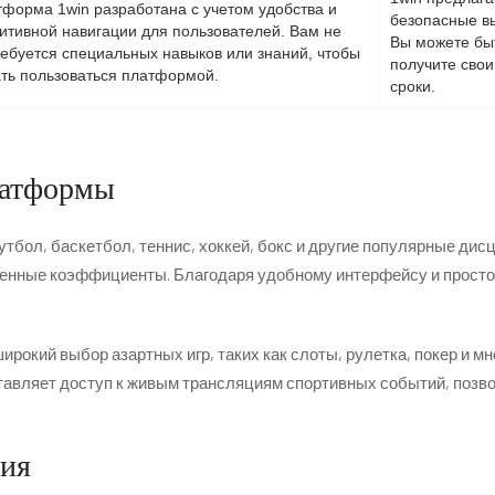
форма 1win разработана с учетом удобства и
безопасные в
итивной навигации для пользователей. Вам не
Вы можете быт
ебуется специальных навыков или знаний, чтобы
получите свои
ть пользоваться платформой.
сроки.
латформы
тбол, баскетбол, теннис, хоккей, бокс и другие популярные дис
женные коэффициенты. Благодаря удобному интерфейсу и простой
ирокий выбор азартных игр, таких как слоты, рулетка, покер и мн
авляет доступ к живым трансляциям спортивных событий, позво
ния