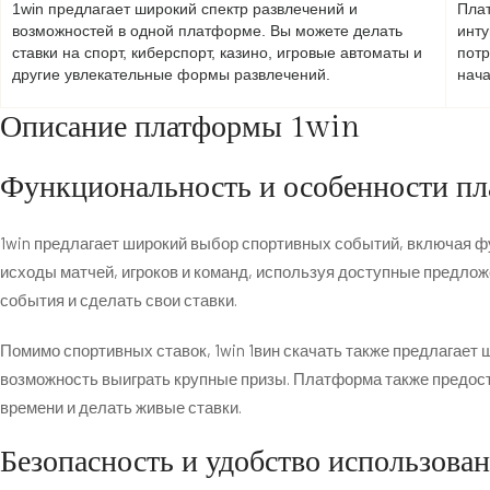
1win предлагает широкий спектр развлечений и
Плат
возможностей в одной платформе. Вы можете делать
инту
ставки на спорт, киберспорт, казино, игровые автоматы и
потр
другие увлекательные формы развлечений.
нача
Описание платформы 1win
Функциональность и особенности п
1win предлагает широкий выбор спортивных событий, включая фу
исходы матчей, игроков и команд, используя доступные предло
события и сделать свои ставки.
Помимо спортивных ставок, 1win
1вин скачать
также предлагает ш
возможность выиграть крупные призы. Платформа также предост
времени и делать живые ставки.
Безопасность и удобство использова