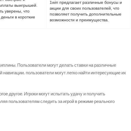
1win предлагает различные бонусы и
ыплаты выигрышей.
акции для своих пользователей, что
ь уверены, что
позволяет получить дополнительные
 деньги в короткие
возможности и преимущества.
циплины. Пользователи могут делать ставки на различные
 навигации, пользователи могут легко найти интересующие их
огое другое. Игроки могут испытать удачу и получить
ляя пользователям следить за игрой в режиме реального