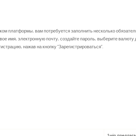
ником платформы, вам потребуется заполнить несколько обязате
 свое имя, электронную почту, создайте пароль, выберите валют
истрацию, нажав на кнопку “Зарегистрироваться”.
1win предлага