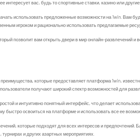
е интересует вас, будь то спортивные ставки, казино или други
ачать использовать предложенные возможности на 1win. Вам буд
твенным игроком и рационально использовать предлагаемые ресу
 который позволит вам открыть двери в мир онлайн-развлечений 
преимущества, которые предоставляет платформа 1win, известна
 пользователи получают широкий спектр возможностей для развл
ростой и интуитивно понятный интерфейс, что делает использо
му быстро освоиться на платформе и использовать все ее возмо
чений, которые подходят для всех интересов и предпочтений. 
х, турнирах и других азартных мероприятиях.