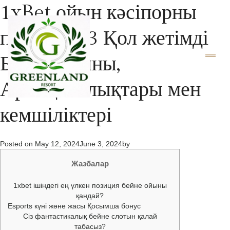
1xBet ойын кәсіпорны
пікірі 2023 Қол жетімді
Бейне ойыны,
Артықшылықтары мен
кемшіліктері
Posted on
May 12, 2024
June 3, 2024
by
Жазбалар
1xbet ішіндегі ең үлкен позиция бейне ойыны
қандай?
Esports күні және жасы Қосымша бонус
Сіз фантастикалық бейне слотын қалай
табасыз?