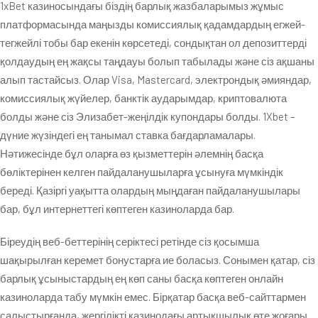
1xBet казиносындағы біздің барлық жазбаларымыз жұмыс
платформасында маңызды комиссиялық қадамдардың егжей-
тегжейлі тобы бар екенін көрсетеді, сондықтан ол депозиттерді
қолдаудың ең жақсы таңдауы болып табылады және сіз ақшаны
алып тастайсыз. Олар Visa, Mastercard, электрондық әмияндар,
комиссиялық жүйелер, банктік аударымдар, криптовалюта
болды және сіз Элизабет-жеңілдік купондары болды. 1Xbet –
дүние жүзіндегі ең танымал ставка бағдарламалары.
Нәтижесінде бұл оларға өз қызметтерін әлемнің басқа
бөліктерінен келген пайдаланушыларға ұсынуға мүмкіндік
береді. Қазіргі уақытта олардың мыңдаған пайдаланушылары
бар, бұл интернеттегі көптеген казиноларда бар.
Біреудің веб-беттерінің серіктесі ретінде сіз қосымша
шақырылған керемет бонустарға ие боласыз. Сонымен қатар, сіз
барлық ұсыныстардың ең көп саны басқа көптеген онлайн
казиноларда табу мүмкін емес. Бірқатар басқа веб-сайттармен
салыстырғанда, жергілікті казинодағы артықшылық өте жоғары.