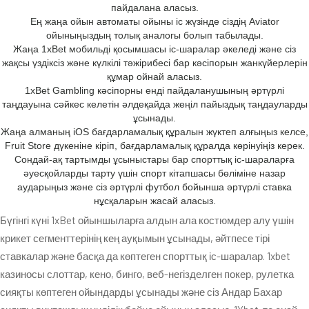
пайдалана аласыз.
Ең жаңа ойын автоматы ойыны іс жүзінде сіздің Aviator
ойыныңыздың толық аналогы болып табылады.
Жаңа 1xBet мобильді қосымшасы іс-шаралар әкеледі және сіз
жақсы үздіксіз және күлкілі тәжірибесі бар кәсіпорын жанкүйерлерін
құмар ойнай аласыз.
1xBet Gambling кәсіпорны енді пайдаланушының әртүрлі
таңдауына сәйкес келетін әлдеқайда жеңіл пайыздық таңдауларды
ұсынады.
Жаңа алманың iOS бағдарламалық құралын жүктеп алғыңыз келсе,
Fruit Store дүкеніне кіріп, бағдарламалық құралда көрінуіңіз керек.
Сондай-ақ тартымды ұсыныстары бар спорттық іс-шараларға
әуесқойларды тарту үшін спорт кітапшасы бөліміне назар
аударыңыз және сіз әртүрлі футбол бойынша әртүрлі ставка
нұсқаларын жасай аласыз.
Бүгінгі күні 1xBet ойыншыларға алдын ала костюмдер алу үшін
крикет сегменттерінің кең ауқымын ұсынады, әйтпесе тірі
ставкалар және басқа да көптеген спорттық іс-шаралар. 1xbet
казиносы слоттар, кено, бинго, веб-негізделген покер, рулетка
сияқты көптеген ойындарды ұсынады және сіз Андар Бахар