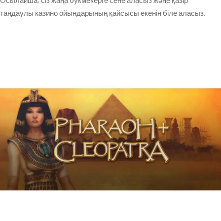
Осылайша, сіз жаңа букмекерге сене аласыз және қазір
таңдаулы казино ойындарының қайсысы екенін біле аласыз.