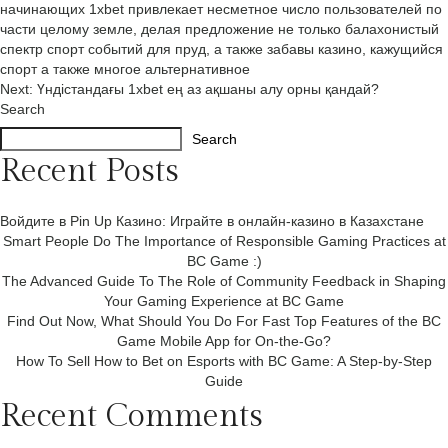
navigation
начинающих 1xbet привлекает несметное число пользователей по
части целому земле, делая предложение не только балахонистый
спектр спорт событий для пруд, а также забавы казино, кажущийся
спорт а также многое альтернативное
Next:
Үндістандағы 1xbet ең аз ақшаны алу орны қандай?
Search
Search
Recent Posts
Войдите в Pin Up Казино: Играйте в онлайн-казино в Казахстане
Smart People Do The Importance of Responsible Gaming Practices at
BC Game :)
The Advanced Guide To The Role of Community Feedback in Shaping
Your Gaming Experience at BC Game
Find Out Now, What Should You Do For Fast Top Features of the BC
Game Mobile App for On-the-Go?
How To Sell How to Bet on Esports with BC Game: A Step-by-Step
Guide
Recent Comments