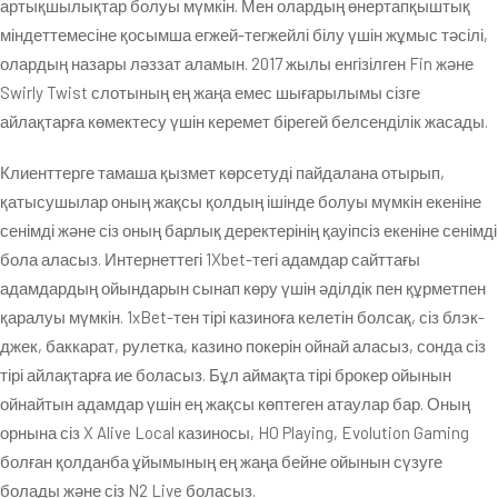
артықшылықтар болуы мүмкін. Мен олардың өнертапқыштық
міндеттемесіне қосымша егжей-тегжейлі білу үшін жұмыс тәсілі,
олардың назары ләззат аламын. 2017 жылы енгізілген Fin және
Swirly Twist слотының ең жаңа емес шығарылымы сізге
айлақтарға көмектесу үшін керемет бірегей белсенділік жасады.
Клиенттерге тамаша қызмет көрсетуді пайдалана отырып,
қатысушылар оның жақсы қолдың ішінде болуы мүмкін екеніне
сенімді және сіз оның барлық деректерінің қауіпсіз екеніне сенімді
бола аласыз. Интернеттегі 1Xbet-тегі адамдар сайттағы
адамдардың ойындарын сынап көру үшін әділдік пен құрметпен
қаралуы мүмкін. 1xBet-тен тірі казиноға келетін болсақ, сіз блэк-
джек, баккарат, рулетка, казино покерін ойнай аласыз, сонда сіз
тірі айлақтарға ие боласыз. Бұл аймақта тірі брокер ойынын
ойнайтын адамдар үшін ең жақсы көптеген атаулар бар. Оның
орнына сіз X Alive Local казиносы, HO Playing, Evolution Gaming
болған қолданба ұйымының ең жаңа бейне ойынын сүзуге
болады және сіз N2 Live боласыз.